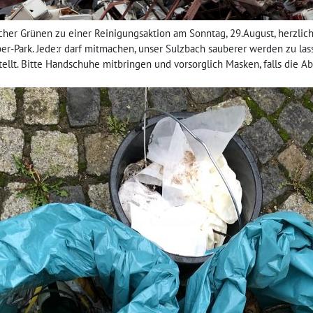
cher Grünen zu einer Reinigungsaktion am Sonntag, 29.August, herzlich 
er-Park. Jede:r darf mitmachen, unser Sulzbach sauberer werden zu lass
ellt. Bitte Handschuhe mitbringen und vorsorglich Masken, falls die 