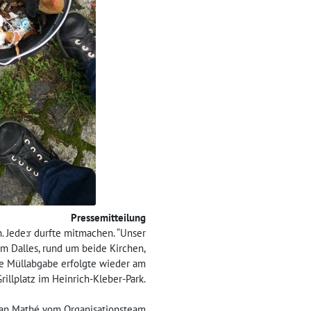
Pressemitteilung
Jede:r durfte mitmachen. “Unser
m Dalles, rund um beide Kirchen,
ie Müllabgabe erfolgte wieder am
rillplatz im Heinrich-Kleber-Park.
stian Mathé vom Organisationsteam