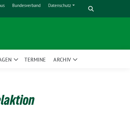
Suche
nus
Bundesverband
Datenschutz
Zeige
Untermenü
AGEN
TERMINE
ARCHIV
Zeige
Zeige
Untermenü
Untermenü
laktion