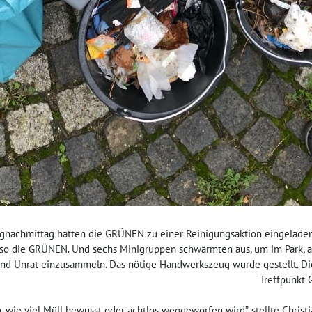
achmittag hatten die GRÜNEN zu einer Reinigungsaktion eingeladen. 
, so die GRÜNEN. Und sechs Minigruppen schwärmten aus, um im Park, a
und Unrat einzusammeln. Das nötige Handwerkszeug wurde gestellt. D
Treffpunkt G
h, wie viel Müll bewusst oder achtlos weggeworfen wird”, stellte Chri